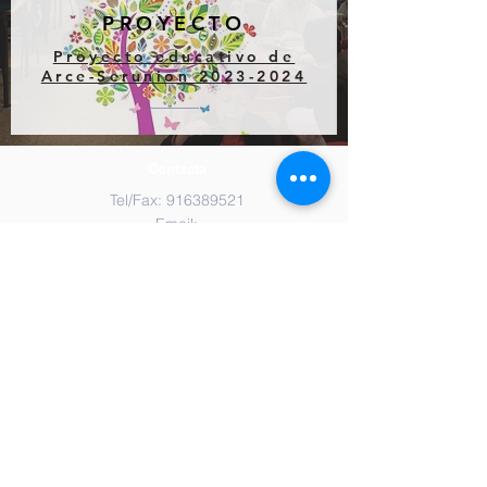
PROYECTO
Proyecto educativo de
Arce-Serunion 2023-2024
Contacta
Tel/Fax:
916389521
Email:
cp.machado.majadahonda@educa.madrid.org
Dirección
Avenida Reyes Católicos 7
Majadahonda, Madrid
Síguenos en las redes sociales