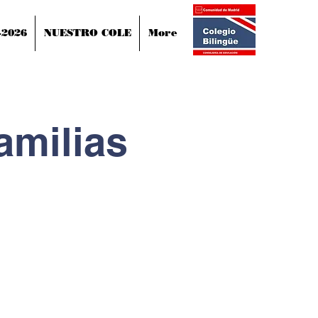
-2026
NUESTRO COLE
More
amilias